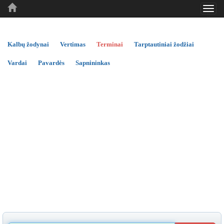
Toggl
..
..
..
navig
Kalbų žodynai
Vertimas
Terminai
Tarptautiniai žodžiai
Vardai
Pavardės
Sapnininkas