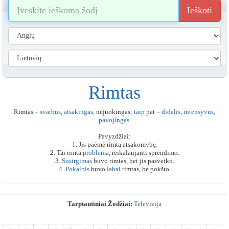
Ieškoti
Rimtas
Rimtas –
svarbus
,
atsakingas
, nejuokingas;
taip
pat –
didelis
,
intensyvus
,
pavojingas
.
Pavyzdžiai:
1. Jis paėmė rimtą atsakomybę.
2. Tai rimta
problema
, reikalaujanti sprendimo.
3.
Susirgimas
buvo rimtas, bet jis pasveiko.
4.
Pokalbis
buvo
labai
rimtas, be pokšto.
Tarptautiniai Žodžiai:
Televizija