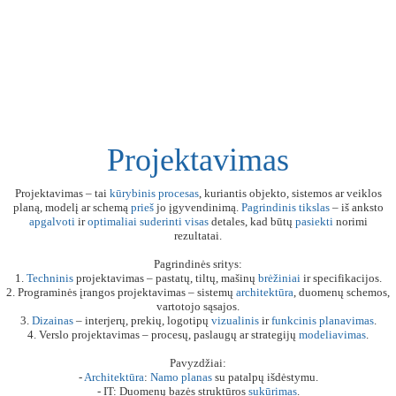
Projektavimas
Projektavimas – tai
kūrybinis
procesas
, kuriantis objekto, sistemos ar veiklos
planą, modelį ar schemą
prieš
jo įgyvendinimą.
Pagrindinis
tikslas
– iš anksto
apgalvoti
ir
optimaliai
suderinti
visas
detales, kad būtų
pasiekti
norimi
rezultatai.
Pagrindinės sritys:
1.
Techninis
projektavimas – pastatų, tiltų, mašinų
brėžiniai
ir specifikacijos.
2. Programinės įrangos projektavimas – sistemų
architektūra
, duomenų schemos,
vartotojo sąsajos.
3.
Dizainas
– interjerų, prekių, logotipų
vizualinis
ir
funkcinis
planavimas
.
4. Verslo projektavimas – procesų, paslaugų ar strategijų
modeliavimas
.
Pavyzdžiai:
-
Architektūra
:
Namo
planas
su patalpų išdėstymu.
- IT: Duomenų bazės struktūros
sukūrimas
.