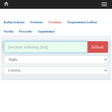
Toggl
..
..
..
navig
Kalbų žodynai
Vertimas
Terminai
Tarptautiniai žodžiai
Vardai
Pavardės
Sapnininkas
Ieškoti