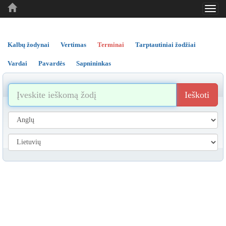
Toggl
..
..
..
navig
Kalbų žodynai
Vertimas
Terminai
Tarptautiniai žodžiai
Vardai
Pavardės
Sapnininkas
Ieškoti