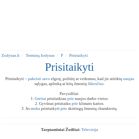
Zodynas.lt
Terminų žodynas
P
Prisitaikyti
Prisitaikyti
Prisitaikyti –
pakeisti
savo
elgesį, požiūrį ar veiksmus, kad jie atitiktų
naujas
sąlygas, aplinką ar kitų žmonių
lūkesčius
.
Pavyzdžiai:
1.
Greitai
prisitaikiau
prie
naujos darbo vietos.
2. Gyvūnai prisitaiko
prie
klimato kaitos.
3. Jis
moka
prisitaikyti
prie
skirtingų žmonių charakterių.
Tarptautiniai Žodžiai:
Televizija