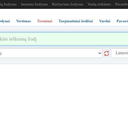
žių žodynas
Jaunimo žodynas
Kirčiavimo žodynas
Vardų reikšmės
Pavardė
odynai
Vertimas
Terminai
Tarptautiniai žodžiai
Vardai
Pavard