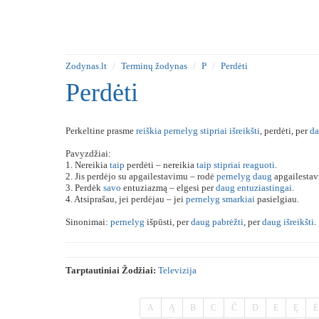
Zodynas.lt
Terminų žodynas
P
Perdėti
Perdėti
Perkeltine prasme
reiškia
pernelyg
stipriai
išreikšti
, perdėti, per
d
Pavyzdžiai:
1. Nereikia
taip
perdėti – nereikia
taip
stipriai
reaguoti
.
2. Jis perdėjo su apgailestavimu – rodė
pernelyg
daug
apgailestav
3. Perdėk
savo
entuziazmą – elgesi per
daug
entuziastingai
.
4. Atsiprašau, jei perdėjau – jei
pernelyg
smarkiai
pasielgiau.
Sinonimai:
pernelyg
išpūsti, per
daug
pabrėžti
, per
daug
išreikšti
.
Tarptautiniai Žodžiai:
Televizija
A
Ą
B
C
Č
D
E
Ę
Ė