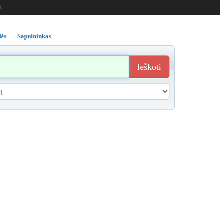
s
ės
Sapnininkas
Ieškoti