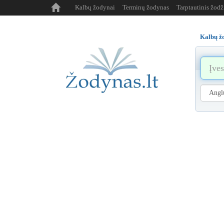
Kalbų žodynai
Terminų žodynas
Tarptautinis žod
Kalbų ž