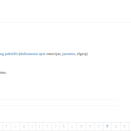
aug
pabrėžti
(
dažniausiai
apie
emocijas,
jausmus
, elgesį).
imo.
F
G
H
I
Į
Y
J
K
L
M
N
O
P
Q
R