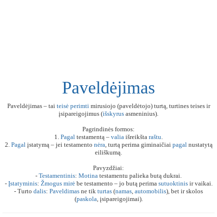
Paveldėjimas
Paveldėjimas – tai
teisė
perimti
mirusiojo (paveldėtojo) turtą, turtines teises ir
įsipareigojimus (
išskyrus
asmeninius).
Pagrindinės formos:
1.
Pagal
testamentą –
valia
išreikšta
raštu
.
2.
Pagal
įstatymą – jei testamento
nėra
, turtą perima giminaičiai
pagal
nustatytą
eiliškumą.
Pavyzdžiai:
-
Testamentinis
:
Motina
testamentu palieka butą dukrai.
-
Įstatyminis
:
Žmogus
mirė
be testamento – jo butą perima
sutuoktinis
ir vaikai.
- Turto
dalis
:
Paveldimas
ne tik
turtas
(
namas
,
automobilis
), bet ir skolos
(
paskola
, įsipareigojimai).