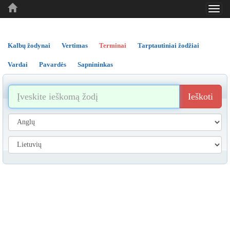
Toggl
..
..
..
navig
Kalbų žodynai
Vertimas
Terminai
Tarptautiniai žodžiai
Vardai
Pavardės
Sapnininkas
Ieškoti