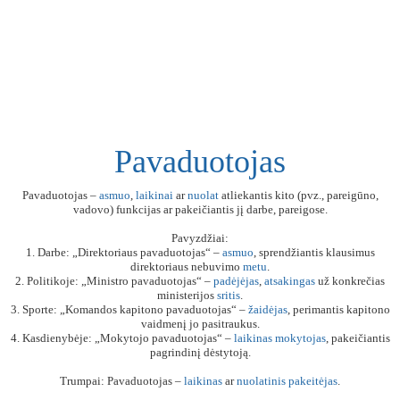
Pavaduotojas
Pavaduotojas –
asmuo
,
laikinai
ar
nuolat
atliekantis kito (pvz., pareigūno,
vadovo) funkcijas ar pakeičiantis jį darbe, pareigose.
Pavyzdžiai:
1. Darbe: „Direktoriaus pavaduotojas“ –
asmuo
, sprendžiantis klausimus
direktoriaus nebuvimo
metu
.
2. Politikoje: „Ministro pavaduotojas“ –
padėjėjas
,
atsakingas
už konkrečias
ministerijos
sritis
.
3. Sporte: „Komandos kapitono pavaduotojas“ –
žaidėjas
, perimantis kapitono
vaidmenį jo pasitraukus.
4. Kasdienybėje: „Mokytojo pavaduotojas“ –
laikinas
mokytojas
, pakeičiantis
pagrindinį dėstytoją.
Trumpai: Pavaduotojas –
laikinas
ar
nuolatinis
pakeitėjas
.