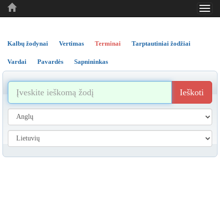
Toggl
..
..
..
navig
Kalbų žodynai
Vertimas
Terminai
Tarptautiniai žodžiai
Vardai
Pavardės
Sapnininkas
Ieškoti