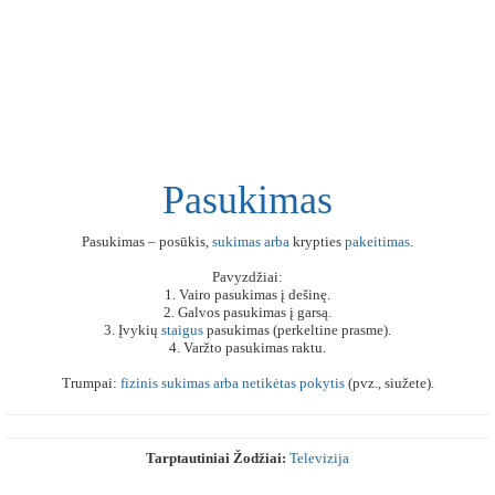
Pasukimas
Pasukimas – posūkis,
sukimas
arba
krypties
pakeitimas
.
Pavyzdžiai:
1. Vairo pasukimas į dešinę.
2. Galvos pasukimas į garsą.
3. Įvykių
staigus
pasukimas (perkeltine prasme).
4. Varžto pasukimas raktu.
Trumpai:
fizinis
sukimas
arba
netikėtas
pokytis
(pvz., siužete).
Tarptautiniai Žodžiai:
Televizija