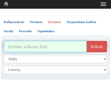
Toggl
..
..
..
navig
Kalbų žodynai
Vertimas
Terminai
Tarptautiniai žodžiai
Vardai
Pavardės
Sapnininkas
Ieškoti