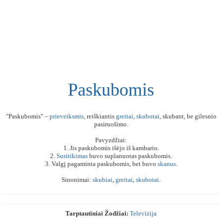
Paskubomis
"Paskubomis" –
prieveiksmis
, reiškiantis
greitai
,
skubotai
, skubant, be gilesnio
pasiruošimo.
Pavyzdžiai:
1. Jis paskubomis išėjo iš kambario.
2.
Susitikimas
buvo suplanuotas paskubomis.
3. Valgį pagaminta paskubomis, bet buvo
skanus
.
Sinonimai:
skubiai
,
greitai
,
skubotai
.
Tarptautiniai Žodžiai:
Televizija