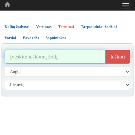
Toggl
..
..
..
navig
Kalbų žodynai
Vertimas
Terminai
Tarptautiniai žodžiai
Vardai
Pavardės
Sapnininkas
Ieškoti