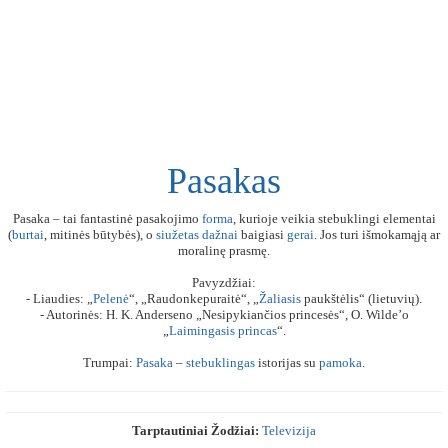
Pasakas
Pasaka – tai fantastinė pasakojimo
forma
, kurioje veikia stebuklingi elementai
(
burtai
, mitinės būtybės), o
siužetas
dažnai
baigiasi
gerai
. Jos turi išmokamąją ar
moralinę prasmę.
Pavyzdžiai:
- Liaudies: „
Pelenė
“, „Raudonkepuraitė“, „
Žaliasis
paukštėlis“ (lietuvių).
- Autorinės: H. K. Anderseno „Nesipykiančios princesės“, O. Wilde’o
„
Laimingasis
princas
“.
Trumpai:
Pasaka
–
stebuklingas
istorijas su
pamoka
.
Tarptautiniai Žodžiai:
Televizija