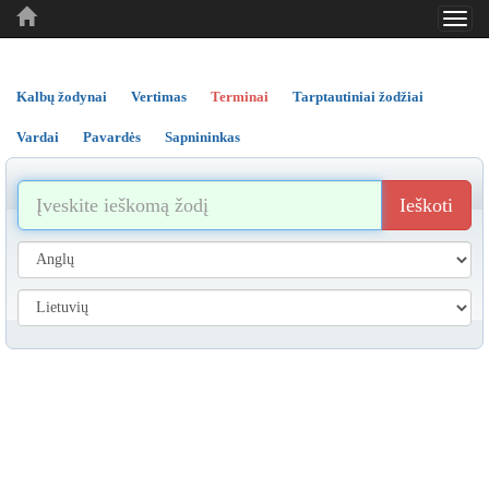
Toggl
..
..
..
navig
Kalbų žodynai
Vertimas
Terminai
Tarptautiniai žodžiai
Vardai
Pavardės
Sapnininkas
Ieškoti