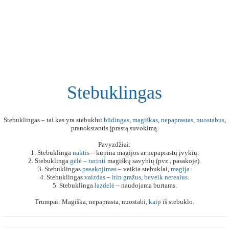
Stebuklingas
Stebuklingas – tai kas yra stebuklui
būdingas
,
magiškas
,
nepaprastas
,
nuostabus
,
pranokstantis įprastą suvokimą.
Pavyzdžiai:
1. Stebuklinga
naktis
– kupina magijos ar nepaprastų įvykių.
2. Stebuklinga
gėlė
–
turinti
magiškų savybių (pvz., pasakoje).
3. Stebuklingas
pasakojimas
– veikia stebuklai,
magija
.
4. Stebuklingas
vaizdas
–
itin
gražus
,
beveik
nerealus
.
5. Stebuklinga
lazdelė
– naudojama burtams.
Trumpai: Magiška, nepaprasta, nuostabi,
kaip
iš stebuklo.