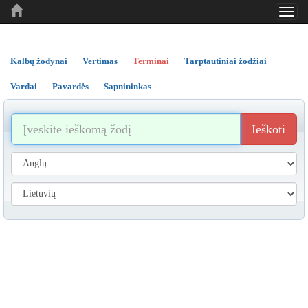
Toggl
..
..
..
navig
Kalbų žodynai
Vertimas
Terminai
Tarptautiniai žodžiai
Vardai
Pavardės
Sapnininkas
Ieškoti