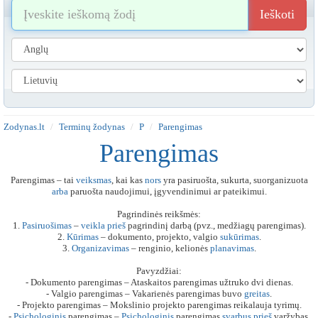
Ieškoti
Zodynas.lt
Terminų žodynas
P
Parengimas
Parengimas
Parengimas – tai
veiksmas
, kai kas
nors
yra pasiruošta, sukurta, suorganizuota
arba
paruošta naudojimui, įgyvendinimui ar pateikimui.
Pagrindinės reikšmės:
1.
Pasiruošimas
–
veikla
prieš
pagrindinį darbą (pvz., medžiagų parengimas).
2.
Kūrimas
– dokumento, projekto, valgio
sukūrimas
.
3.
Organizavimas
– renginio, kelionės
planavimas
.
Pavyzdžiai:
- Dokumento parengimas – Ataskaitos parengimas užtruko dvi dienas.
- Valgio parengimas – Vakarienės parengimas buvo
greitas
.
- Projekto parengimas – Mokslinio projekto parengimas reikalauja tyrimų.
-
Psichologinis
parengimas –
Psichologinis
parengimas
svarbus
prieš
varžybas.