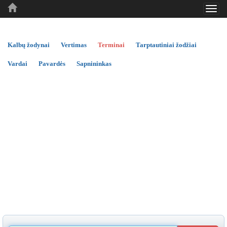
Toggl
..
..
..
navig
Kalbų žodynai
Vertimas
Terminai
Tarptautiniai žodžiai
Vardai
Pavardės
Sapnininkas