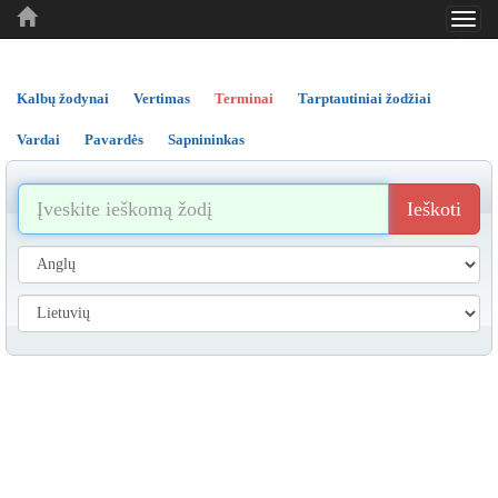
Toggl
..
..
..
navig
Kalbų žodynai
Vertimas
Terminai
Tarptautiniai žodžiai
Vardai
Pavardės
Sapnininkas
Ieškoti