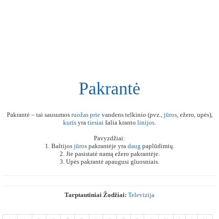
Pakrantė
Pakrantė – tai sausumos
ruožas
prie
vandens telkinio (pvz.,
jūros
, ežero, upės),
kuris
yra
tiesiai
šalia kranto
linijos
.
Pavyzdžiai:
1. Baltijos
jūros
pakrantėje yra
daug
paplūdimių.
2. Jie pasistatė namą ežero pakrantėje.
3. Upės pakrantė apaugusi gluosniais.
Tarptautiniai Žodžiai:
Televizija