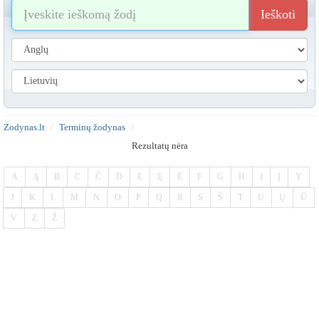
Ieškoti
Zodynas.lt
Terminų žodynas
Rezultatų nėra
A
Ą
B
C
Č
D
E
Ę
Ė
F
G
H
I
Į
Y
J
K
L
M
N
O
P
Q
R
S
Š
T
U
Ų
Ū
V
Z
Ž