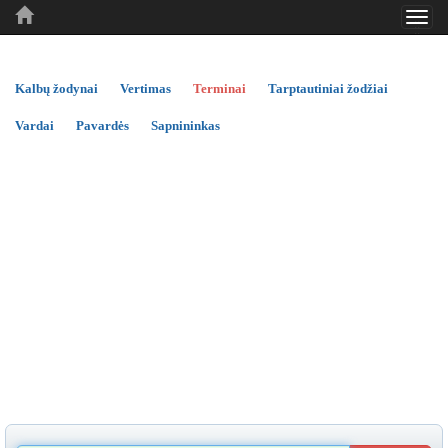
Toggl
..
..
..
navig
Kalbų žodynai
Vertimas
Terminai
Tarptautiniai žodžiai
Vardai
Pavardės
Sapnininkas