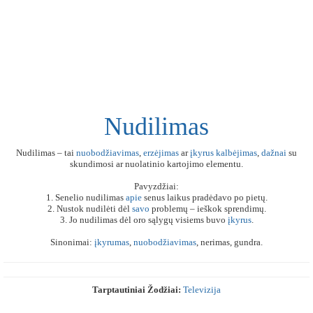
Nudilimas
Nudilimas – tai
nuobodžiavimas
,
erzėjimas
ar
įkyrus
kalbėjimas
,
dažnai
su
skundimosi ar nuolatinio kartojimo elementu.
Pavyzdžiai:
1. Senelio nudilimas
apie
senus laikus pradėdavo po pietų.
2. Nustok nudilėti dėl
savo
problemų – ieškok sprendimų.
3. Jo nudilimas dėl oro sąlygų visiems buvo
įkyrus
.
Sinonimai:
įkyrumas
,
nuobodžiavimas
, nerimas, gundra.
Tarptautiniai Žodžiai:
Televizija