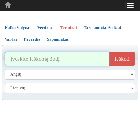
Toggl
..
..
..
navig
Kalbų žodynai
Vertimas
Terminai
Tarptautiniai žodžiai
Vardai
Pavardės
Sapnininkas
Ieškoti