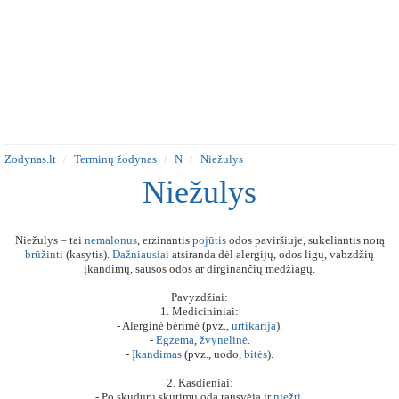
Zodynas.lt
Terminų žodynas
N
Niežulys
Niežulys
Niežulys – tai
nemalonus
, erzinantis
pojūtis
odos paviršiuje, sukeliantis norą
brūžinti
(kasytis).
Dažniausiai
atsiranda dėl alergijų, odos ligų, vabzdžių
įkandimų, sausos odos ar dirginančių medžiagų.
Pavyzdžiai:
1. Medicininiai:
- Alerginė bėrimė (pvz.,
urtikarija
).
-
Egzema
,
žvynelinė
.
-
Įkandimas
(pvz., uodo,
bitės
).
2. Kasdieniai:
- Po skudurų skutimu oda rausvėja ir
niežti
.