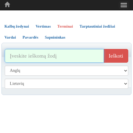
Toggl
..
..
..
navig
Kalbų žodynai
Vertimas
Terminai
Tarptautiniai žodžiai
Vardai
Pavardės
Sapnininkas
Ieškoti