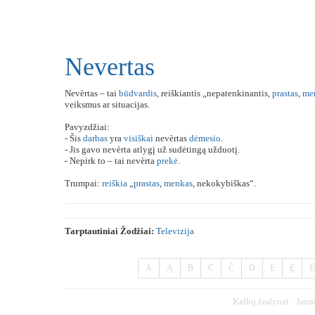
Nevertas
Nevèrtas – tai
būdvardis
, reiškiantis „nepatenkinantis,
prastas
,
me
veiksmus ar situacijas.
Pavyzdžiai:
- Šis
darbas
yra
visiškai
nevèrtas
dėmesio
.
- Jis gavo nevèrta atlygį už sudėtingą užduotį.
- Nepirk to – tai nevèrta
prekė
.
Trumpai:
reiškia
„
prastas
,
menkas
, nekokybiškas“.
Tarptautiniai Žodžiai:
Televizija
A
Ą
B
C
Č
D
E
Ę
Ė
Kalbų žodynai
Jaun