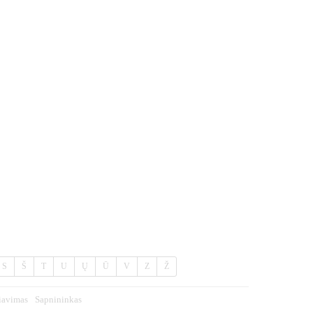
S
Š
T
U
Ų
Ū
V
Z
Ž
iavimas
Sapnininkas