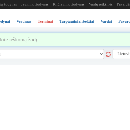
žių žodynas
Jaunimo žodynas
Kirčiavimo žodynas
Vardų reikšmės
Pavardė
odynai
Vertimas
Terminai
Tarptautiniai žodžiai
Vardai
Pavard