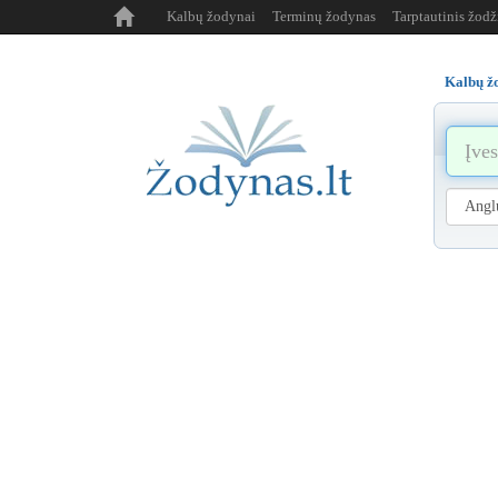
Kalbų žodynai
Terminų žodynas
Tarptautinis žod
Kalbų ž