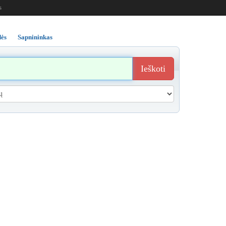
s
ės
Sapnininkas
Ieškoti