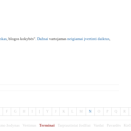
nkas
, blogos kokybės“.
Dažnai
vartojamas
neigiamai
įvertinti
daiktus
,
F
G
H
I
Į
Y
J
K
L
M
N
O
P
Q
R
imo žodynas
Vertimas
Terminai
Tarptautiniai žodžiai
Vardai
Pavardės
Kirč