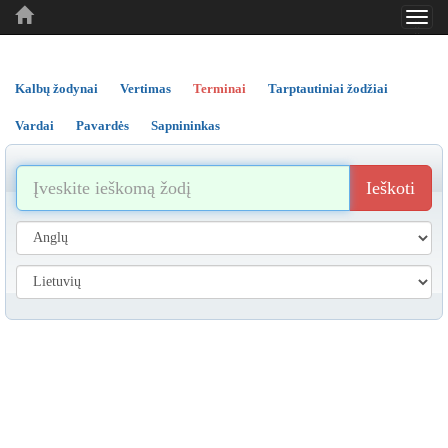
Toggl
..
..
..
navig
Kalbų žodynai
Vertimas
Terminai
Tarptautiniai žodžiai
Vardai
Pavardės
Sapnininkas
Ieškoti