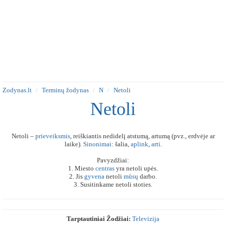
Zodynas.lt
Terminų žodynas
N
Netoli
Netoli
Netoli –
prieveiksmis
, reiškiantis nedidelį atstumą, artumą (pvz., erdvėje ar
laike).
Sinonimai
: šalia,
aplink
,
arti
.
Pavyzdžiai:
1. Miesto
centras
yra netoli upės.
2. Jis
gyvena
netoli
mūsų
darbo.
3. Susitinkame netoli stoties.
Tarptautiniai Žodžiai:
Televizija