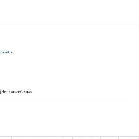
idžiulis
.
ektus ar struktūras.