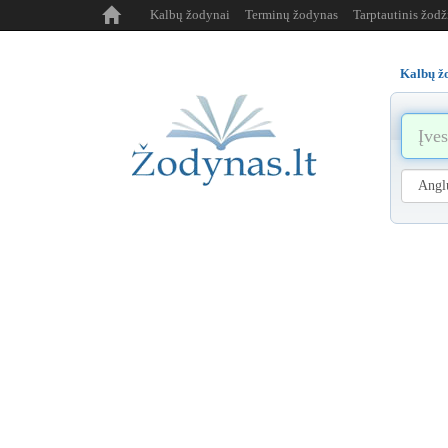
Kalbų žodynai
Terminų žodynas
Tarptautinis žod
Kalbų ž