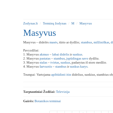
Zodynas.lt
Terminų žodynas
M
Masyvus
Masyvus
Masyvus – didelės
masės
, tūrio ar dydžio;
stambus
,
milžiniškas
,
d
Pavyzdžiai:
1. Masyvus
akmuo
–
labai
didelis
ir
sunkus
.
2. Masyvus
pastatas
–
stambus
,
įspūdingas
savo
dydžiu.
3. Masyvus
stalas
–
tvirtas
,
sunkus
, padarytas iš storo medžio.
4. Masyvus
šarvuotis
–
stambus
ir
sunkus
karys
.
Trumpai: Vartojama
apibūdinti
itin
didelius, sunkius, stambius obj
Tarptautiniai Žodžiai:
Televizija
Gairės:
Botanikos terminai