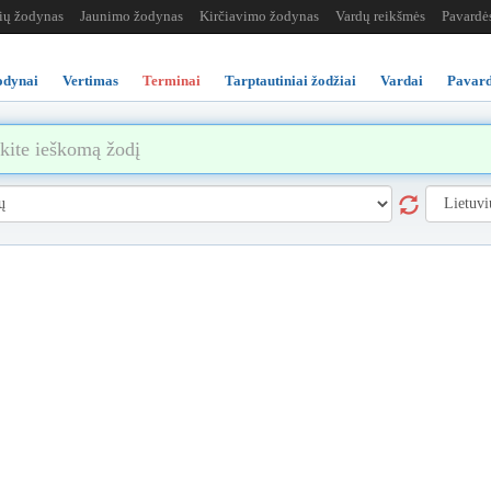
žių žodynas
Jaunimo žodynas
Kirčiavimo žodynas
Vardų reikšmės
Pavardė
odynai
Vertimas
Terminai
Tarptautiniai žodžiai
Vardai
Pavard