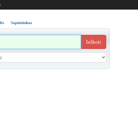
s
ės
Sapnininkas
Ieškoti