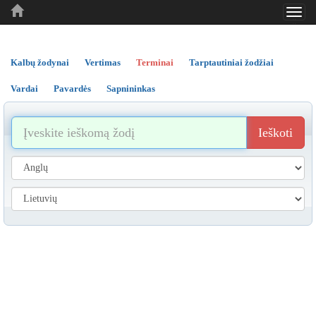
Toggl
..
..
..
navig
Kalbų žodynai
Vertimas
Terminai
Tarptautiniai žodžiai
Vardai
Pavardės
Sapnininkas
Ieškoti