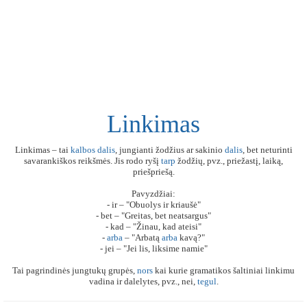
Linkimas
Linkimas – tai
kalbos
dalis
, jungianti žodžius ar sakinio
dalis
, bet neturinti
savarankiškos reikšmės. Jis rodo ryšį
tarp
žodžių, pvz., priežastį, laiką,
priešpriešą.
Pavyzdžiai:
- ir – "Obuolys ir kriaušė"
- bet – "Greitas, bet neatsargus"
- kad – "Žinau, kad ateisi"
-
arba
– "Arbatą
arba
kavą?"
- jei – "Jei lis, liksime namie"
Tai pagrindinės jungtukų grupės,
nors
kai kurie gramatikos šaltiniai linkimu
vadina ir dalelytes, pvz., nei,
tegul
.