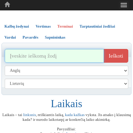
Toggl
..
..
..
navig
Kalbų žodynai
Vertimas
Terminai
Tarptautiniai žodžiai
Vardai
Pavardės
Sapnininkas
Ieškoti
Laikais
Laikais – tai
linksnis
, reiškiantis laiką,
kada
kažkas
vyksta. Jis atsako į klausimą
kada? ir nurodo laikotarpį ar konkrečią laiko akimirką.
Pavyzdžiai: