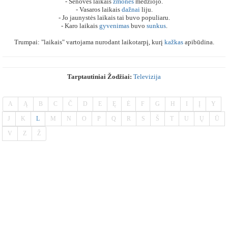
- Senovės laikais
žmonės
medžiojo.
- Vasaros laikais
dažnai
liju.
- Jo jaunystės laikais tai buvo populiaru.
- Karo laikais
gyvenimas
buvo
sunkus
.
Trumpai: "laikais" vartojama nurodant laikotarpį, kurį
kažkas
apibūdina.
Tarptautiniai Žodžiai:
Televizija
A
Ą
B
C
Č
D
E
Ę
Ė
F
G
H
I
Į
Y
J
K
L
M
N
O
P
Q
R
S
Š
T
U
Ų
Ū
V
Z
Ž