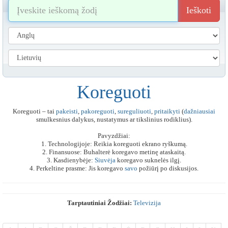
Ieškoti
Koreguoti
Koreguoti – tai
pakeisti
,
pakoreguoti
,
sureguliuoti
,
pritaikyti
(
dažniausiai
smulkesnius dalykus, nustatymus ar tikslinius rodiklius).
Pavyzdžiai:
1. Technologijoje: Reikia koreguoti ekrano ryškumą.
2. Finansuose: Buhalterė koregavo metinę ataskaitą.
3. Kasdienybėje:
Siuvėja
koregavo suknelės ilgį.
4. Perkeltine prasme: Jis koregavo
savo
požiūrį po diskusijos.
Tarptautiniai Žodžiai:
Televizija