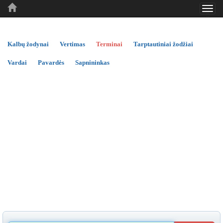
Toggl
..
..
..
navig
Kalbų žodynai
Vertimas
Terminai
Tarptautiniai žodžiai
Vardai
Pavardės
Sapnininkas