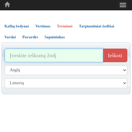
Toggl
..
..
..
navig
Kalbų žodynai
Vertimas
Terminai
Tarptautiniai žodžiai
Vardai
Pavardės
Sapnininkas
Ieškoti