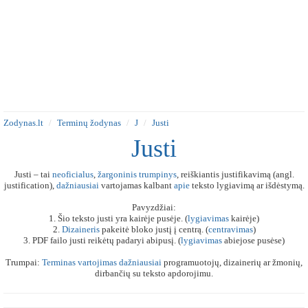
Zodynas.lt
Terminų žodynas
J
Justi
Justi
Justi – tai
neoficialus
,
žargoninis
trumpinys
, reiškiantis justifikavimą (angl.
justification),
dažniausiai
vartojamas kalbant
apie
teksto lygiavimą ar išdėstymą.
Pavyzdžiai:
1. Šio teksto justi yra kairėje pusėje. (
lygiavimas
kairėje)
2.
Dizaineris
pakeitė bloko justį į centrą. (
centravimas
)
3. PDF failo justi reikėtų padaryi abipusį. (
lygiavimas
abiejose pusėse)
Trumpai:
Terminas
vartojimas
dažniausiai
programuotojų, dizainerių ar žmonių,
dirbančių su teksto apdorojimu.