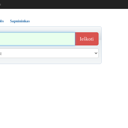
s
ės
Sapnininkas
Ieškoti