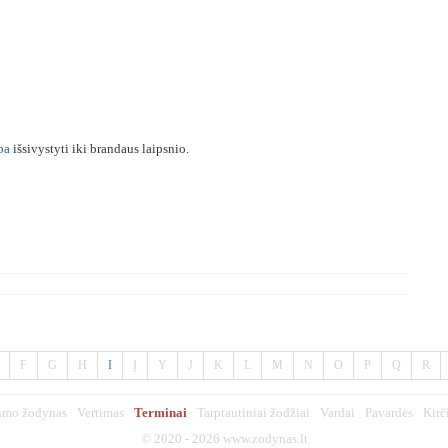
ba
išsivystyti iki brandaus laipsnio.
F
G
H
I
Į
Y
J
K
L
M
N
O
P
Q
R
imo žodynas
Vertimas
Terminai
Tarptautiniai žodžiai
Vardai
Pavardės
Kirč
© 2020 - 2026
www.zodynas.lt