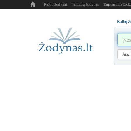
Kalbų žodynai
Terminų žodynas
Tarptautinis žod
Kalbų ž