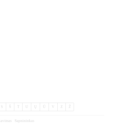
S
Š
T
U
Ų
Ū
V
Z
Ž
iavimas
Sapnininkas