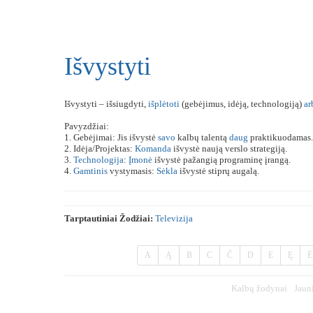
Išvystyti
Išvystyti – išsiugdyti,
išplėtoti
(gebėjimus, idėją, technologiją)
ar
Pavyzdžiai:
1. Gebėjimai: Jis išvystė
savo
kalbų talentą
daug
praktikuodamas.
2. Idėja/Projektas:
Komanda
išvystė naują verslo strategiją.
3.
Technologija
:
Įmonė
išvystė pažangią programinę įrangą.
4.
Gamtinis
vystymasis:
Sėkla
išvystė stiprų augalą.
Tarptautiniai Žodžiai:
Televizija
A
Ą
B
C
Č
D
E
Ę
Ė
Kalbų žodynai
Jaun