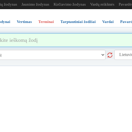
žių žodynas
Jaunimo žodynas
Kirčiavimo žodynas
Vardų reikšmės
Pavardė
odynai
Vertimas
Terminai
Tarptautiniai žodžiai
Vardai
Pavard