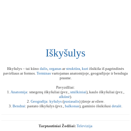
Iškyšulys
Iškyšulys – tai kūno
dalis
,
organas
ar
struktūra
,
kuri
išsikiša iš pagrindinės
paviršiaus ar formos.
Terminas
vartojamas anatomijoje, geografijoje ir bendrąja
prasme.
Pavyzdžiai:
1.
Anatomija
: smegenų iškyšuliai (pvz.,
smilkiniai
), kaulo iškyšuliai (pvz.,
alkūnė
).
2.
Geografija
:
kyšulys
(
pusiasalis
) jūroje ar ežere.
3.
Bendrai
: pastato iškyšulys (pvz.,
balkonas
), gaminio išsikišusi
detalė
.
Tarptautiniai Žodžiai:
Televizija