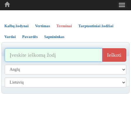
Toggl
..
..
..
navig
Kalbų žodynai
Vertimas
Terminai
Tarptautiniai žodžiai
Vardai
Pavardės
Sapnininkas
Ieškoti