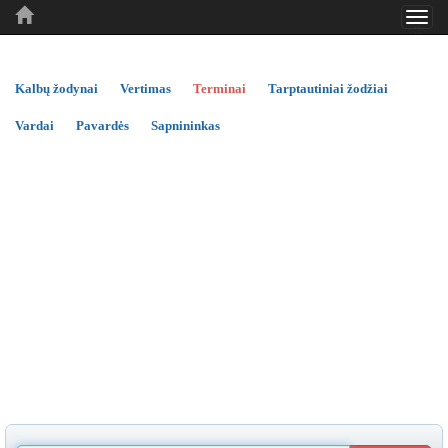
Toggl
..
..
..
navig
Kalbų žodynai
Vertimas
Terminai
Tarptautiniai žodžiai
Vardai
Pavardės
Sapnininkas