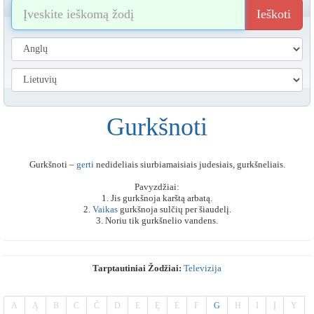
Ieškoti
Gurkšnoti
Gurkšnoti –
gerti
nedideliais siurbiamaisiais judesiais, gurkšneliais.
Pavyzdžiai:
1. Jis gurkšnoja karštą arbatą.
2.
Vaikas
gurkšnoja sulčių per šiaudelį.
3. Noriu tik gurkšnelio vandens.
Tarptautiniai Žodžiai:
Televizija
A
Ą
B
C
Č
D
E
Ę
Ė
F
G
H
I
Į
Y