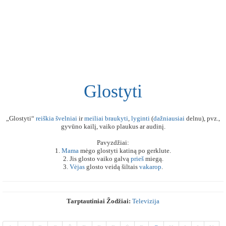
Glostyti
„Glostyti“
reiškia
švelniai
ir
meiliai
braukyti
,
lyginti
(
dažniausiai
delnu), pvz.,
gyvūno kailį, vaiko plaukus ar audinį.
Pavyzdžiai:
1.
Mama
mėgo glostyti katiną po gerklute.
2. Jis glosto vaiko galvą
prieš
miegą.
3.
Vėjas
glosto veidą šiltais
vakarop
.
Tarptautiniai Žodžiai:
Televizija