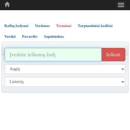
Toggl
..
..
..
navig
Kalbų žodynai
Vertimas
Terminai
Tarptautiniai žodžiai
Vardai
Pavardės
Sapnininkas
Ieškoti