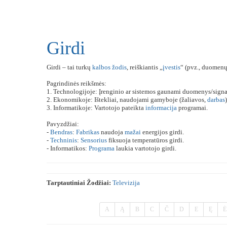
Girdi
Girdi – tai turkų
kalbos
žodis
, reiškiantis „
įvestis
“ (pvz., duomenų,
Pagrindinės reikšmės:
1. Technologijoje: Įrenginio ar sistemos gaunami duomenys/signal
2. Ekonomikoje: Ištekliai, naudojami gamyboje (žaliavos,
darbas
)
3. Informatikoje: Vartotojo pateikta
informacija
programai.
Pavyzdžiai:
-
Bendras
:
Fabrikas
naudoja
mažai
energijos girdi.
-
Techninis
:
Sensorius
fiksuoja temperatūros girdi.
- Informatikos:
Programa
laukia vartotojo girdi.
Tarptautiniai Žodžiai:
Televizija
A
Ą
B
C
Č
D
E
Ę
Ė