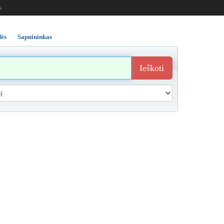
s
ės
Sapnininkas
Ieškoti