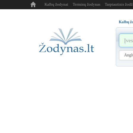
Kalbų žodynai
Terminų žodynas
Tarptautinis žod
Kalbų ž