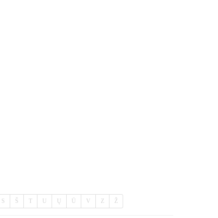
S
Š
T
U
Ų
Ū
V
Z
Ž