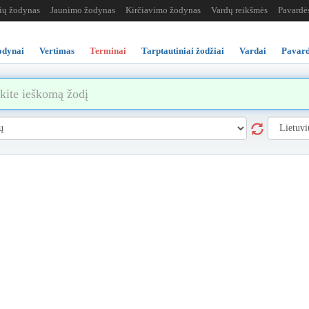
žių žodynas
Jaunimo žodynas
Kirčiavimo žodynas
Vardų reikšmės
Pavardė
odynai
Vertimas
Terminai
Tarptautiniai žodžiai
Vardai
Pavard