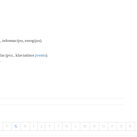
 informacijos, energijos).
ai (pvz., klaviatūros
įvestis
).
.
F
G
H
I
Į
Y
J
K
L
M
N
O
P
Q
R