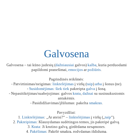
Galvosena
Galvosena – tai kūno judesių (
dažniausiai
galvos)
kalba
, kuria perduodami
papildomi pranešimai,
emocijos
ar
požiūris
.
Pagrindinės reikšmės:
- Patvirtinimas/neigimas:
linktelėjimas
į viršų (
taip
)
arba
į šonus (ne).
-
Susidomėjimas
:
šiek
tiek
pakreipta
galva
į šoną.
- Nepasitikėjimas/suabejojimas: galvos
krata
,
dažnai
su susiraukusiomis
antakėmis.
- Pasididžiavimas/įžūlumas: pakelta
smakras
.
Pavyzdžiai:
1.
Linktelėjimas
: „Ar ateisi?“ –
linktelėjimas
į viršų („
taip
“).
2.
Pakreipimas
: Klausydamas sudėtingos temos, jis pakreipė galvą.
3.
Krata
: Ji krutino galvą, girdėdama nesąmones.
4.
Pakėlimas
: Pakėlė smakrą, rodydamas išdidumą.