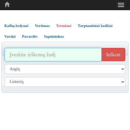
Toggl
..
..
..
navig
Kalbų žodynai
Vertimas
Terminai
Tarptautiniai žodžiai
Vardai
Pavardės
Sapnininkas
Ieškoti