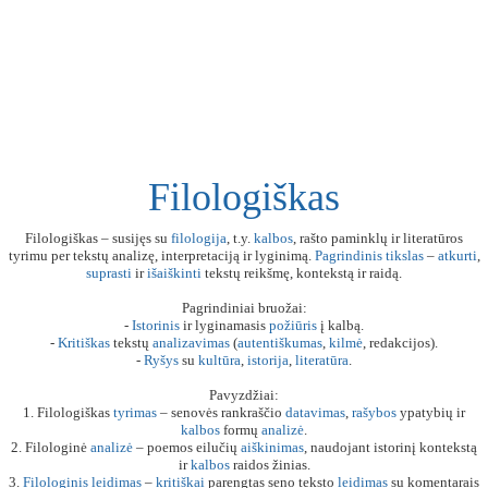
Filologiškas
Filologiškas – susijęs su
filologija
, t.y.
kalbos
, rašto paminklų ir literatūros
tyrimu per tekstų analizę, interpretaciją ir lyginimą.
Pagrindinis
tikslas
–
atkurti
,
suprasti
ir
išaiškinti
tekstų reikšmę, kontekstą ir raidą.
Pagrindiniai bruožai:
-
Istorinis
ir lyginamasis
požiūris
į kalbą.
-
Kritiškas
tekstų
analizavimas
(
autentiškumas
,
kilmė
, redakcijos).
-
Ryšys
su
kultūra
,
istorija
,
literatūra
.
Pavyzdžiai:
1. Filologiškas
tyrimas
– senovės rankraščio
datavimas
,
rašybos
ypatybių ir
kalbos
formų
analizė
.
2. Filologinė
analizė
– poemos eilučių
aiškinimas
, naudojant istorinį kontekstą
ir
kalbos
raidos žinias.
3.
Filologinis
leidimas
–
kritiškai
parengtas seno teksto
leidimas
su komentarais