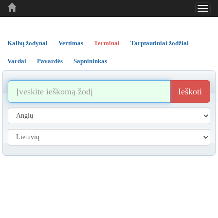
Toggl
..
..
..
navig
Kalbų žodynai
Vertimas
Terminai
Tarptautiniai žodžiai
Vardai
Pavardės
Sapnininkas
Ieškoti