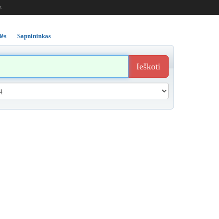
s
ės
Sapnininkas
Ieškoti