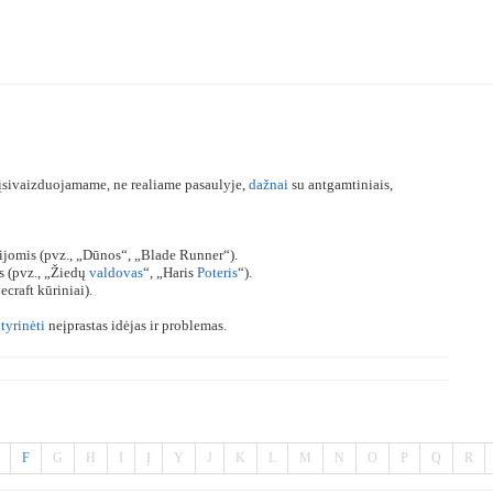
įsivaizduojamame, ne realiame pasaulyje,
dažnai
su antgamtiniais,
cijomis (pvz., „Dūnos“, „Blade Runner“).
s (pvz., „Žiedų
valdovas
“, „Haris
Poteris
“).
ecraft kūriniai).
a
tyrinėti
neįprastas idėjas ir problemas.
F
G
H
I
Į
Y
J
K
L
M
N
O
P
Q
R