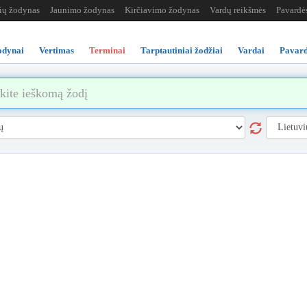
žių žodynas
Jaunimo žodynas
Kirčiavimo žodynas
Vardų reikšmės
Pavardė
odynai
Vertimas
Terminai
Tarptautiniai žodžiai
Vardai
Pavard