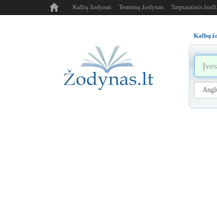
Kalbų žodynai
Terminų žodynas
Tarptautinis žod
Kalbų ž