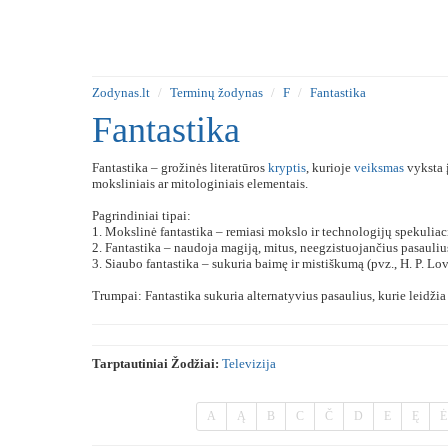
Zodynas.lt
Terminų žodynas
F
Fantastika
Fantastika
Fantastika – grožinės literatūros
kryptis
, kurioje
veiksmas
vyksta 
moksliniais ar mitologiniais elementais.
Pagrindiniai tipai:
1. Mokslinė fantastika – remiasi mokslo ir technologijų spekulia
2. Fantastika – naudoja magiją, mitus, neegzistuojančius pasauliu
3. Siaubo fantastika – sukuria baimę ir mistiškumą (pvz., H. P. Lov
Trumpai: Fantastika sukuria alternatyvius pasaulius, kurie leidži
Tarptautiniai Žodžiai:
Televizija
A
Ą
B
C
Č
D
E
Ę
Ė