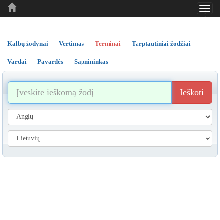
Toggl
..
..
..
navig
Kalbų žodynai
Vertimas
Terminai
Tarptautiniai žodžiai
Vardai
Pavardės
Sapnininkas
Ieškoti