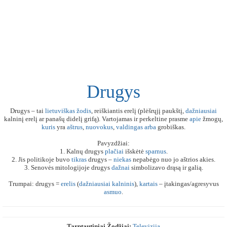
Drugys
Drugys – tai
lietuviškas
žodis
, reiškiantis erelį (plėšrųjį paukštį,
dažniausiai
kalninį erelį ar panašų didelį grifą). Vartojamas ir perkeltine prasme
apie
žmogų,
kuris
yra
aštrus
,
nuovokus
,
valdingas
arba
grobiškas.
Pavyzdžiai:
1. Kalnų drugys
plačiai
išskėtė
sparnus
.
2. Jis politikoje buvo
tikras
drugys –
niekas
nepabėgo nuo jo aštrios akies.
3. Senovės mitologijoje drugys
dažnai
simbolizavo drąsą ir galią.
Trumpai: drugys =
erelis
(
dažniausiai
kalninis
),
kartais
– įtakingas/agresyvus
asmuo
.
Tarptautiniai Žodžiai:
Televizija