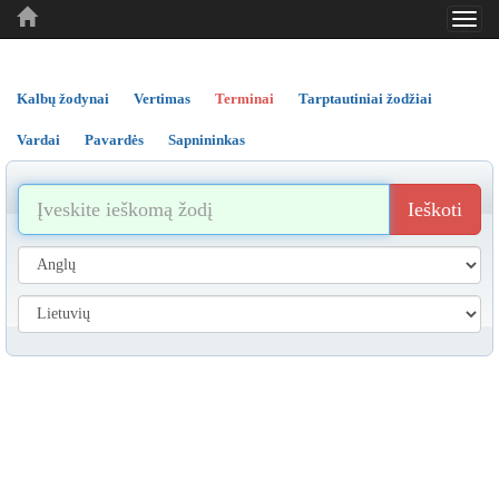
Toggl
..
..
..
navig
Kalbų žodynai
Vertimas
Terminai
Tarptautiniai žodžiai
Vardai
Pavardės
Sapnininkas
Ieškoti