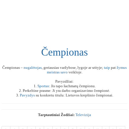
Čempionas
Čempionas –
nugalėtojas
, geriausias varžybose, lygoje ar srityje;
taip
pat
žymus
meistras
savo
veikloje.
Pavyzdžiai:
1.
Sportas
: Jis tapo šachmatų čempionu.
2. Perkeltine prasme: Ji yra darbo organizavimo čempionė.
3.
Pavyzdys
su konkretu titulu: Lietuvos krepšinio čempionai.
Tarptautiniai Žodžiai:
Televizija