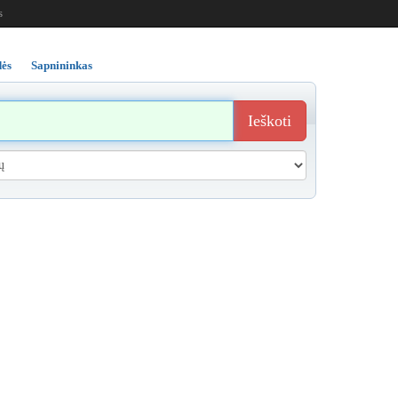
s
ės
Sapnininkas
Ieškoti