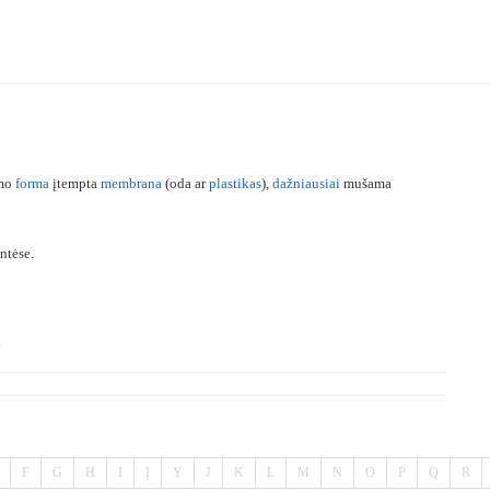
ėmo
forma
įtempta
membrana
(oda ar
plastikas
),
dažniausiai
mušama
ntėse.
.
F
G
H
I
Į
Y
J
K
L
M
N
O
P
Q
R