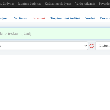
žių žodynas
Jaunimo žodynas
Kirčiavimo žodynas
Vardų reikšmės
Pavardė
odynai
Vertimas
Terminai
Tarptautiniai žodžiai
Vardai
Pavard