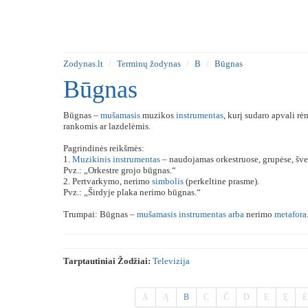
Zodynas.lt
Terminų žodynas
B
Būgnas
Būgnas
Būgnas –
mušamasis
muzikos
instrumentas
, kurį sudaro apvali r
rankomis ar lazdelėmis.
Pagrindinės reikšmės:
1.
Muzikinis
instrumentas
– naudojamas orkestruose, grupėse, šve
Pvz.: „Orkestre grojo būgnas.“
2. Pertvarkymo, nerimo
simbolis
(perkeltine prasme).
Pvz.: „Širdyje plaka nerimo būgnas.“
Trumpai: Būgnas –
mušamasis
instrumentas
arba
nerimo
metafora
Tarptautiniai Žodžiai:
Televizija
A
Ą
B
C
Č
D
E
Ę
Ė