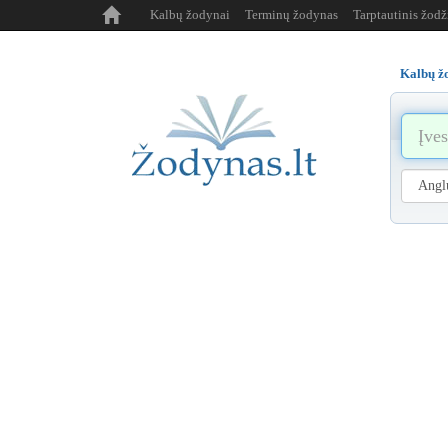
Kalbų žodynai
Terminų žodynas
Tarptautinis žod
Kalbų ž