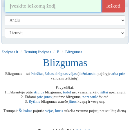
Ieškoti
Zodynas.lt
Terminų žodynas
B
Blizgumas
Blizgumas
Blizgumas – tai
šviežias
,
šaltas
,
drėgnas
vėjas
(
dažniausiai
pajūryje
arba
prie
vandens telkinių).
Pavyzdžiai:
1. Pakrantėje pūtė
stiprus
blizgumas,
todėl
net vasarą reikėjo
šiltai
apsirengti.
2. Eidami
prie
jūros
jautėme blizgumą,
nors
saulė
švietė.
3.
Rytinis
blizgumas atnešė
jūros
kvapą ir vėsų orą.
Trumpai:
Šaltokas
pajūrio
vėjas
,
kuris
sukelia vėsumo pojūtį net saulėtą dieną.