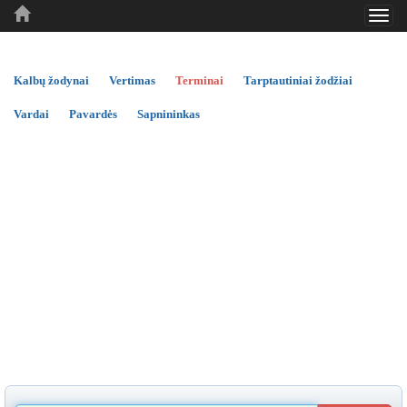
Toggl
..
..
..
navig
Kalbų žodynai
Vertimas
Terminai
Tarptautiniai žodžiai
Vardai
Pavardės
Sapnininkas