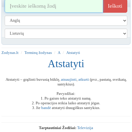
Ieškoti
Zodynas.lt
Terminų žodynas
A
Atstatyti
Atstatyti
Atstatyti – grąžinti buvusią būklę,
atnaujinti
,
atkurti
(pvz., pastatą, sveikatą,
santykius).
Pavyzdžiai:
1. Po gaisro teko atstatyti namą.
2. Po operacijos reikia laiko atstatyti jėgas.
3. Jie
bandė
atstatyti draugiškus santykius.
Tarptautiniai Žodžiai:
Televizija