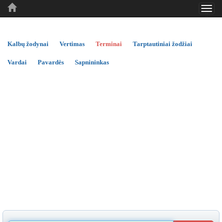
Toggl
..
..
..
navig
Kalbų žodynai
Vertimas
Terminai
Tarptautiniai žodžiai
Vardai
Pavardės
Sapnininkas