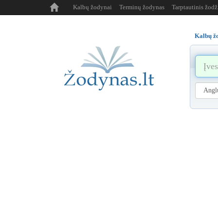
Kalbų žodynai
Terminų žodynas
Tarptautinis žod
Kalbų ž