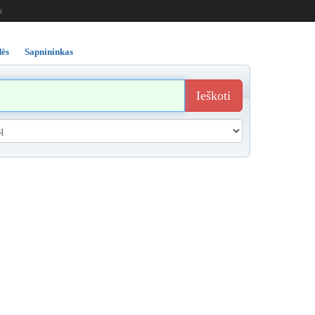
s
ės
Sapnininkas
Ieškoti