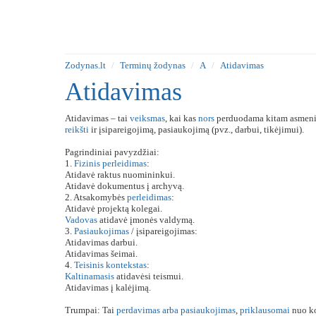
Zodynas.lt
Terminų žodynas
A
Atidavimas
Atidavimas
Atidavimas – tai
veiksmas
, kai kas
nors
perduodama kitam asmeniui
reikšti
ir įsipareigojimą, pasiaukojimą (pvz., darbui, tikėjimui).
Pagrindiniai pavyzdžiai:
1.
Fizinis
perleidimas
:
Atidavė raktus nuomininkui.
Atidavė dokumentus į archyvą.
2. Atsakomybės
perleidimas
:
Atidavė projektą kolegai.
Vadovas
atidavė įmonės valdymą.
3.
Pasiaukojimas
/ įsipareigojimas:
Atidavimas darbui.
Atidavimas šeimai.
4.
Teisinis
kontekstas
:
Kaltinamasis
atidavėsi teismui.
Atidavimas į kalėjimą.
Trumpai: Tai
perdavimas
arba
pasiaukojimas
,
priklausomai
nuo ko