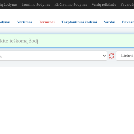
žių žodynas
Jaunimo žodynas
Kirčiavimo žodynas
Vardų reikšmės
Pavardė
odynai
Vertimas
Terminai
Tarptautiniai žodžiai
Vardai
Pavard