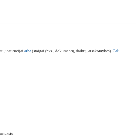
, institucijai
arba
įstaigai (pvz., dokumentų, daiktų, atsakomybės).
Gali
nteksto.