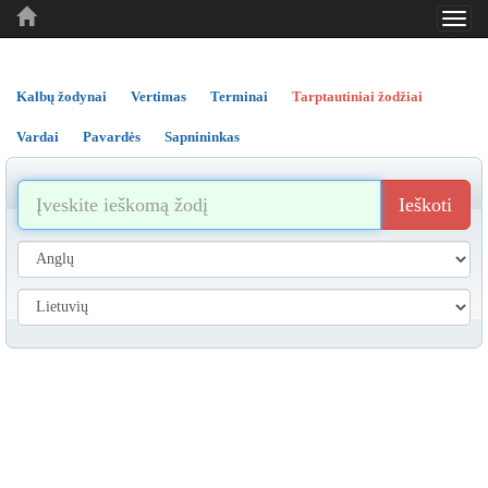
Toggl
..
..
..
navig
Kalbų žodynai
Vertimas
Terminai
Tarptautiniai žodžiai
Vardai
Pavardės
Sapnininkas
Ieškoti