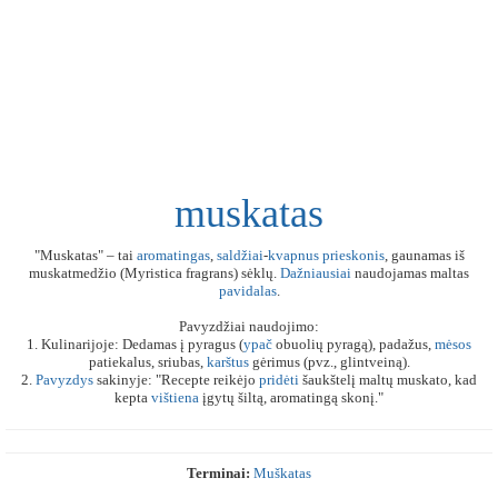
muskatas
"Muskatas" – tai
aromatingas
,
saldžiai
-
kvapnus
prieskonis
, gaunamas iš
muskatmedžio (Myristica fragrans) sėklų.
Dažniausiai
naudojamas maltas
pavidalas
.
Pavyzdžiai naudojimo:
1. Kulinarijoje: Dedamas į pyragus (
ypač
obuolių pyragą), padažus,
mėsos
patiekalus, sriubas,
karštus
gėrimus (pvz., glintveiną).
2.
Pavyzdys
sakinyje: "Recepte reikėjo
pridėti
šaukštelį maltų muskato, kad
kepta
vištiena
įgytų šiltą, aromatingą skonį."
Terminai:
Muškatas