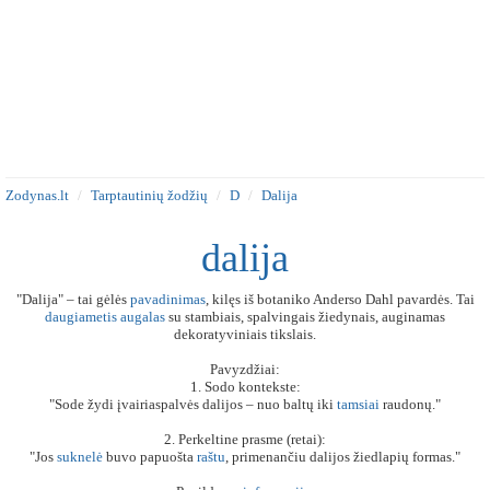
Zodynas.lt
Tarptautinių žodžių
D
Dalija
dalija
"Dalija" – tai gėlės
pavadinimas
, kilęs iš botaniko Anderso Dahl pavardės. Tai
daugiametis
augalas
su stambiais, spalvingais žiedynais, auginamas
dekoratyviniais tikslais.
Pavyzdžiai:
1. Sodo kontekste:
"Sode žydi įvairiaspalvės dalijos – nuo baltų iki
tamsiai
raudonų."
2. Perkeltine prasme (retai):
"Jos
suknelė
buvo papuošta
raštu
, primenančiu dalijos žiedlapių formas."