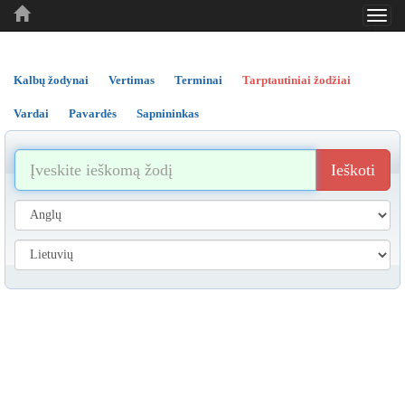
Toggl
..
..
..
navig
Kalbų žodynai
Vertimas
Terminai
Tarptautiniai žodžiai
Vardai
Pavardės
Sapnininkas
Ieškoti