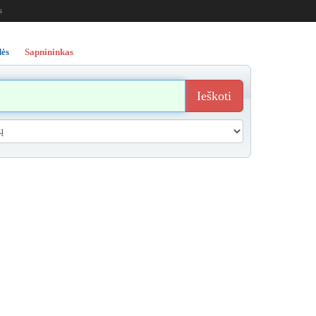
s
ės
Sapnininkas
Ieškoti