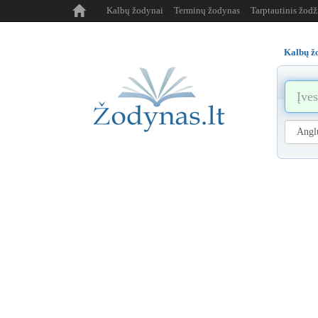
Kalbų žodynai
Terminų žodynas
Tarptautinis žod
Kalbų ž