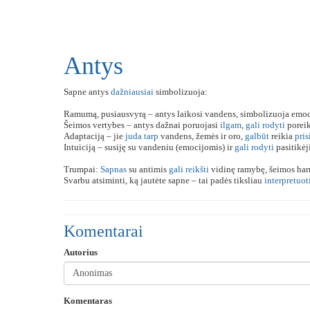
Antys
Sapne antys
dažniausiai
simbolizuoja:
Ramumą, pusiausvyrą – antys laikosi vandens, simbolizuoja emo
Šeimos vertybes – antys dažnai poruojasi
ilgam
,
gali
rodyti
poreik
Adaptaciją – jie
juda
tarp
vandens, žemės ir oro,
galbūt
reikia
pris
Intuiciją – susiję su vandeniu (emocijomis) ir
gali
rodyti
pasitikė
Trumpai:
Sapnas
su antimis
gali
reikšti
vidinę ramybę, šeimos ha
Svarbu atsiminti, ką jautėte sapne – tai padės tiksliau
interpretuot
Komentarai
Autorius
Komentaras