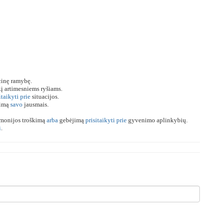
cinę ramybę.
į artimesniems ryšiams.
itaikyti
prie
situacijos.
jimą
savo
jausmais.
rmonijos troškimą
arba
gebėjimą
prisitaikyti
prie
gyvenimo aplinkybių.
i
.