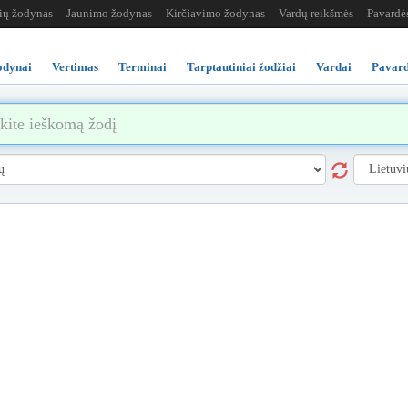
žių žodynas
Jaunimo žodynas
Kirčiavimo žodynas
Vardų reikšmės
Pavardė
odynai
Vertimas
Terminai
Tarptautiniai žodžiai
Vardai
Pavard