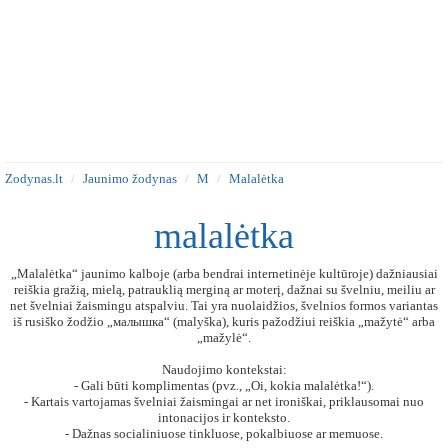
Zodynas.lt
Jaunimo žodynas
M
Malalėtka
malalėtka
„Malalėtka“ jaunimo kalboje (arba bendrai internetinėje kultūroje) dažniausiai
reiškia gražią, mielą, patrauklią merginą ar moterį, dažnai su švelniu, meiliu ar
net švelniai žaismingu atspalviu. Tai yra nuolaidžios, švelnios formos variantas
iš rusiško žodžio „малышка“ (malyška), kuris pažodžiui reiškia „mažytė“ arba
„mažylė“.
Naudojimo kontekstai:
- Gali būti komplimentas (pvz., „Oi, kokia malalėtka!“).
- Kartais vartojamas švelniai žaismingai ar net ironiškai, priklausomai nuo
intonacijos ir konteksto.
- Dažnas socialiniuose tinkluose, pokalbiuose ar memuose.