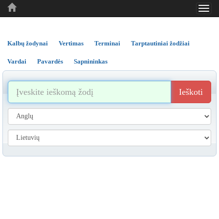
Toggl
..
..
..
navig
Kalbų žodynai
Vertimas
Terminai
Tarptautiniai žodžiai
Vardai
Pavardės
Sapnininkas
Ieškoti