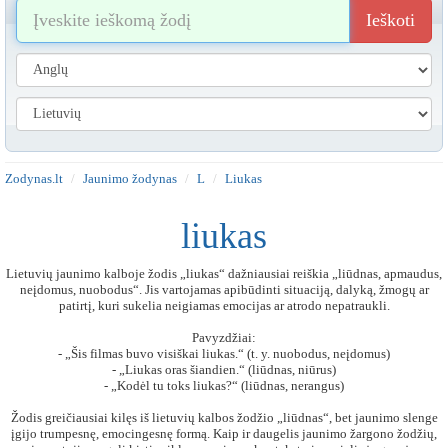
Ieškoti
Zodynas.lt
Jaunimo žodynas
L
Liukas
liukas
Lietuvių jaunimo kalboje žodis „liukas“ dažniausiai reiškia „liūdnas, apmaudus,
neįdomus, nuobodus“. Jis vartojamas apibūdinti situaciją, dalyką, žmogų ar
patirtį, kuri sukelia neigiamas emocijas ar atrodo nepatraukli.
Pavyzdžiai:
- „Šis filmas buvo visiškai liukas.“ (t. y. nuobodus, neįdomus)
- „Liukas oras šiandien.“ (liūdnas, niūrus)
- „Kodėl tu toks liukas?“ (liūdnas, nerangus)
Žodis greičiausiai kilęs iš lietuvių kalbos žodžio „liūdnas“, bet jaunimo slenge
įgijo trumpesnę, emocingesnę formą. Kaip ir daugelis jaunimo žargono žodžių,