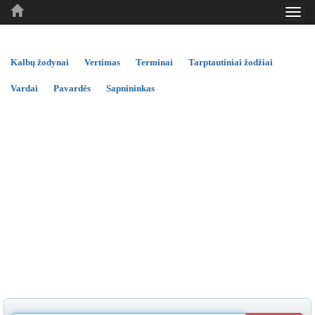
Toggl
..
..
..
navig
Kalbų žodynai
Vertimas
Terminai
Tarptautiniai žodžiai
Vardai
Pavardės
Sapnininkas