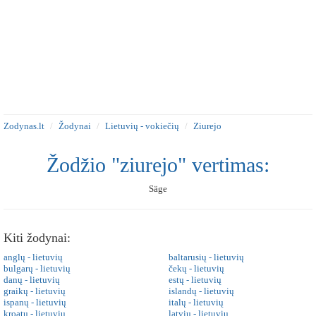
Zodynas.lt
Žodynai
Lietuvių - vokiečių
Ziurejo
Žodžio "ziurejo" vertimas:
Säge
Kiti žodynai:
anglų - lietuvių
baltarusių - lietuvių
bulgarų - lietuvių
čekų - lietuvių
danų - lietuvių
estų - lietuvių
graikų - lietuvių
islandų - lietuvių
ispanų - lietuvių
italų - lietuvių
kroatų - lietuvių
latvių - lietuvių