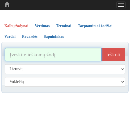
Toggl
..
..
..
navig
Kalbų žodynai
Vertimas
Terminai
Tarptautiniai žodžiai
Vardai
Pavardės
Sapnininkas
Ieškoti