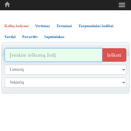
Toggl
..
..
..
navig
Kalbų žodynai
Vertimas
Terminai
Tarptautiniai žodžiai
Vardai
Pavardės
Sapnininkas
Ieškoti