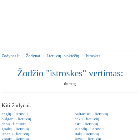
Zodynas.lt
Žodynai
Lietuvių - vokiečių
Istroskes
Žodžio "istroskes" vertimas:
durstig
Kiti žodynai:
anglų - lietuvių
baltarusių - lietuvių
bulgarų - lietuvių
čekų - lietuvių
danų - lietuvių
estų - lietuvių
graikų - lietuvių
islandų - lietuvių
ispanų - lietuvių
italų - lietuvių
kroatų - lietuvių
latvių - lietuvių