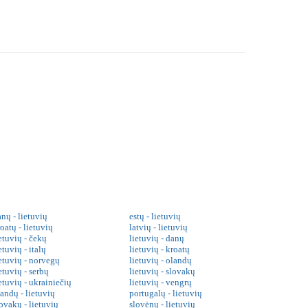
nų - lietuvių
estų - lietuvių
oatų - lietuvių
latvių - lietuvių
etuvių - čekų
lietuvių - danų
etuvių - italų
lietuvių - kroatų
ietuvių - norvegų
lietuvių - olandų
etuvių - serbų
lietuvių - slovakų
etuvių - ukrainiečių
lietuvių - vengrų
landų - lietuvių
portugalų - lietuvių
ovakų - lietuvių
slovėnų - lietuvių