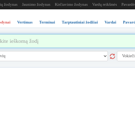
žių žodynas
Jaunimo žodynas
Kirčiavimo žodynas
Vardų reikšmės
Pavardė
odynai
Vertimas
Terminai
Tarptautiniai žodžiai
Vardai
Pavard