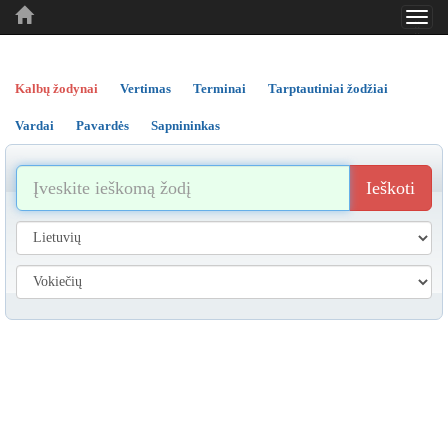
Toggl
..
..
..
navig
Kalbų žodynai
Vertimas
Terminai
Tarptautiniai žodžiai
Vardai
Pavardės
Sapnininkas
Ieškoti