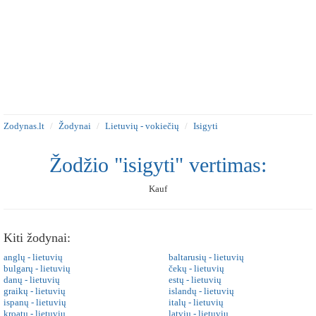
Zodynas.lt
Žodynai
Lietuvių - vokiečių
Isigyti
Žodžio "isigyti" vertimas:
Kauf
Kiti žodynai:
anglų - lietuvių
baltarusių - lietuvių
bulgarų - lietuvių
čekų - lietuvių
danų - lietuvių
estų - lietuvių
graikų - lietuvių
islandų - lietuvių
ispanų - lietuvių
italų - lietuvių
kroatų - lietuvių
latvių - lietuvių