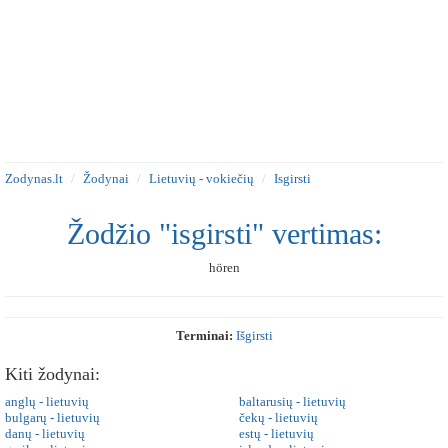
Zodynas.lt
Žodynai
Lietuvių - vokiečių
Isgirsti
Žodžio "isgirsti" vertimas:
hören
Terminai:
Išgirsti
Kiti žodynai:
anglų - lietuvių
baltarusių - lietuvių
bulgarų - lietuvių
čekų - lietuvių
danų - lietuvių
estų - lietuvių