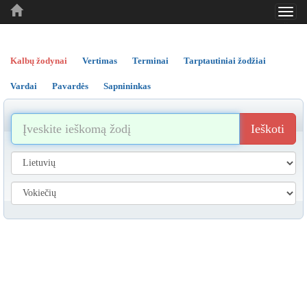
Toggl
..
..
..
navig
Kalbų žodynai
Vertimas
Terminai
Tarptautiniai žodžiai
Vardai
Pavardės
Sapnininkas
Ieškoti