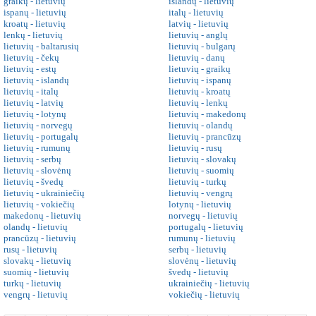
graikų - lietuvių
islandų - lietuvių
ispanų - lietuvių
italų - lietuvių
kroatų - lietuvių
latvių - lietuvių
lenkų - lietuvių
lietuvių - anglų
lietuvių - baltarusių
lietuvių - bulgarų
lietuvių - čekų
lietuvių - danų
lietuvių - estų
lietuvių - graikų
lietuvių - islandų
lietuvių - ispanų
lietuvių - italų
lietuvių - kroatų
lietuvių - latvių
lietuvių - lenkų
lietuvių - lotynų
lietuvių - makedonų
lietuvių - norvegų
lietuvių - olandų
lietuvių - portugalų
lietuvių - prancūzų
lietuvių - rumunų
lietuvių - rusų
lietuvių - serbų
lietuvių - slovakų
lietuvių - slovėnų
lietuvių - suomių
lietuvių - švedų
lietuvių - turkų
lietuvių - ukrainiečių
lietuvių - vengrų
lietuvių - vokiečių
lotynų - lietuvių
makedonų - lietuvių
norvegų - lietuvių
olandų - lietuvių
portugalų - lietuvių
prancūzų - lietuvių
rumunų - lietuvių
rusų - lietuvių
serbų - lietuvių
slovakų - lietuvių
slovėnų - lietuvių
suomių - lietuvių
švedų - lietuvių
turkų - lietuvių
ukrainiečių - lietuvių
vengrų - lietuvių
vokiečių - lietuvių