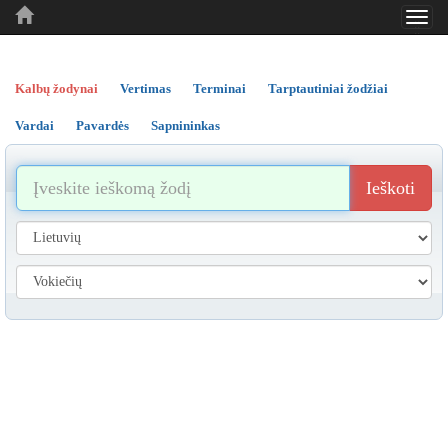
Toggl
..
..
..
navig
Kalbų žodynai
Vertimas
Terminai
Tarptautiniai žodžiai
Vardai
Pavardės
Sapnininkas
Ieškoti