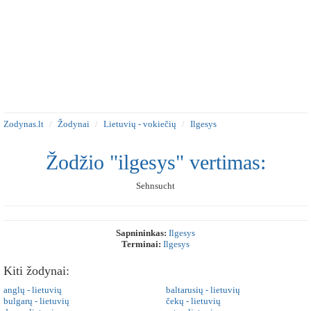
Zodynas.lt
Žodynai
Lietuvių - vokiečių
Ilgesys
Žodžio "ilgesys" vertimas:
Sehnsucht
Sapnininkas:
Ilgesys
Terminai:
Ilgesys
Kiti žodynai:
anglų - lietuvių
baltarusių - lietuvių
bulgarų - lietuvių
čekų - lietuvių