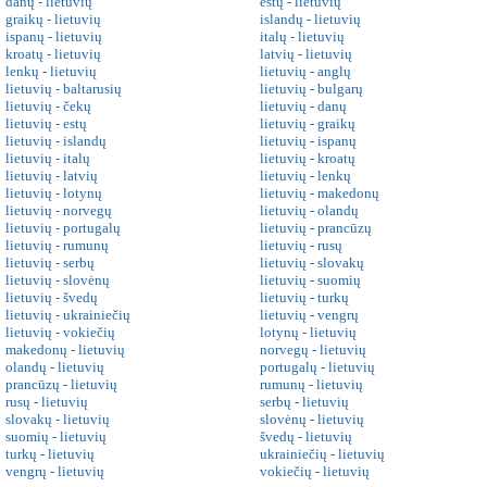
danų - lietuvių
estų - lietuvių
graikų - lietuvių
islandų - lietuvių
ispanų - lietuvių
italų - lietuvių
kroatų - lietuvių
latvių - lietuvių
lenkų - lietuvių
lietuvių - anglų
lietuvių - baltarusių
lietuvių - bulgarų
lietuvių - čekų
lietuvių - danų
lietuvių - estų
lietuvių - graikų
lietuvių - islandų
lietuvių - ispanų
lietuvių - italų
lietuvių - kroatų
lietuvių - latvių
lietuvių - lenkų
lietuvių - lotynų
lietuvių - makedonų
lietuvių - norvegų
lietuvių - olandų
lietuvių - portugalų
lietuvių - prancūzų
lietuvių - rumunų
lietuvių - rusų
lietuvių - serbų
lietuvių - slovakų
lietuvių - slovėnų
lietuvių - suomių
lietuvių - švedų
lietuvių - turkų
lietuvių - ukrainiečių
lietuvių - vengrų
lietuvių - vokiečių
lotynų - lietuvių
makedonų - lietuvių
norvegų - lietuvių
olandų - lietuvių
portugalų - lietuvių
prancūzų - lietuvių
rumunų - lietuvių
rusų - lietuvių
serbų - lietuvių
slovakų - lietuvių
slovėnų - lietuvių
suomių - lietuvių
švedų - lietuvių
turkų - lietuvių
ukrainiečių - lietuvių
vengrų - lietuvių
vokiečių - lietuvių