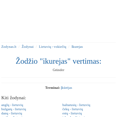
Zodynas.lt
Žodynai
Lietuvių - vokiečių
Ikurejas
Žodžio "ikurejas" vertimas:
Gründer
Terminai:
Įkūrėjas
Kiti žodynai:
anglų - lietuvių
baltarusių - lietuvių
bulgarų - lietuvių
čekų - lietuvių
danų - lietuvių
estų - lietuvių