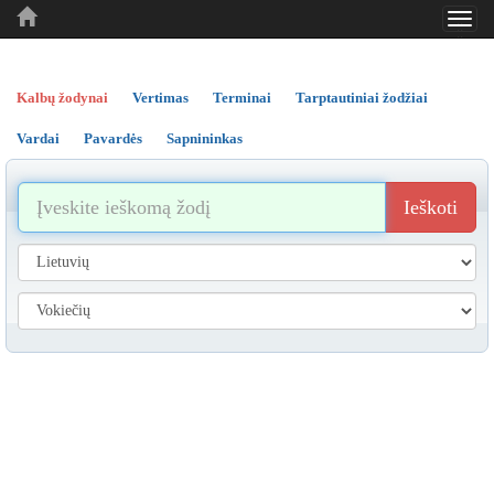
Toggl
..
..
..
navig
Kalbų žodynai
Vertimas
Terminai
Tarptautiniai žodžiai
Vardai
Pavardės
Sapnininkas
Ieškoti