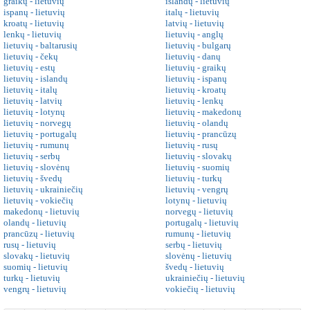
graikų - lietuvių
islandų - lietuvių
ispanų - lietuvių
italų - lietuvių
kroatų - lietuvių
latvių - lietuvių
lenkų - lietuvių
lietuvių - anglų
lietuvių - baltarusių
lietuvių - bulgarų
lietuvių - čekų
lietuvių - danų
lietuvių - estų
lietuvių - graikų
lietuvių - islandų
lietuvių - ispanų
lietuvių - italų
lietuvių - kroatų
lietuvių - latvių
lietuvių - lenkų
lietuvių - lotynų
lietuvių - makedonų
lietuvių - norvegų
lietuvių - olandų
lietuvių - portugalų
lietuvių - prancūzų
lietuvių - rumunų
lietuvių - rusų
lietuvių - serbų
lietuvių - slovakų
lietuvių - slovėnų
lietuvių - suomių
lietuvių - švedų
lietuvių - turkų
lietuvių - ukrainiečių
lietuvių - vengrų
lietuvių - vokiečių
lotynų - lietuvių
makedonų - lietuvių
norvegų - lietuvių
olandų - lietuvių
portugalų - lietuvių
prancūzų - lietuvių
rumunų - lietuvių
rusų - lietuvių
serbų - lietuvių
slovakų - lietuvių
slovėnų - lietuvių
suomių - lietuvių
švedų - lietuvių
turkų - lietuvių
ukrainiečių - lietuvių
vengrų - lietuvių
vokiečių - lietuvių