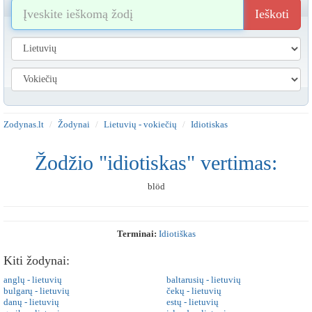
Ieškoti
Zodynas.lt
Žodynai
Lietuvių - vokiečių
Idiotiskas
Žodžio "idiotiskas" vertimas:
blöd
Terminai:
Idiotiškas
Kiti žodynai:
anglų - lietuvių
baltarusių - lietuvių
bulgarų - lietuvių
čekų - lietuvių
danų - lietuvių
estų - lietuvių