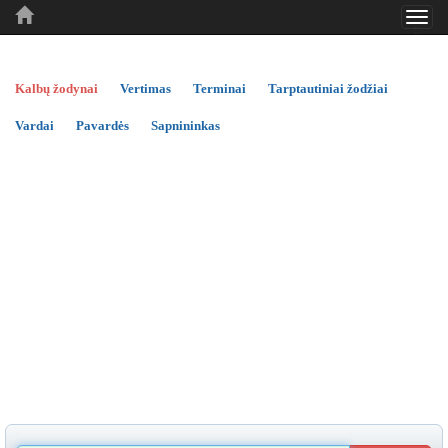
Toggl
..
..
..
navig
Kalbų žodynai
Vertimas
Terminai
Tarptautiniai žodžiai
Vardai
Pavardės
Sapnininkas