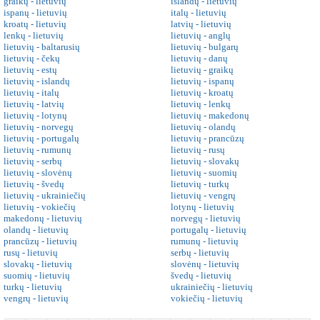
graikų - lietuvių
islandų - lietuvių
ispanų - lietuvių
italų - lietuvių
kroatų - lietuvių
latvių - lietuvių
lenkų - lietuvių
lietuvių - anglų
lietuvių - baltarusių
lietuvių - bulgarų
lietuvių - čekų
lietuvių - danų
lietuvių - estų
lietuvių - graikų
lietuvių - islandų
lietuvių - ispanų
lietuvių - italų
lietuvių - kroatų
lietuvių - latvių
lietuvių - lenkų
lietuvių - lotynų
lietuvių - makedonų
lietuvių - norvegų
lietuvių - olandų
lietuvių - portugalų
lietuvių - prancūzų
lietuvių - rumunų
lietuvių - rusų
lietuvių - serbų
lietuvių - slovakų
lietuvių - slovėnų
lietuvių - suomių
lietuvių - švedų
lietuvių - turkų
lietuvių - ukrainiečių
lietuvių - vengrų
lietuvių - vokiečių
lotynų - lietuvių
makedonų - lietuvių
norvegų - lietuvių
olandų - lietuvių
portugalų - lietuvių
prancūzų - lietuvių
rumunų - lietuvių
rusų - lietuvių
serbų - lietuvių
slovakų - lietuvių
slovėnų - lietuvių
suomių - lietuvių
švedų - lietuvių
turkų - lietuvių
ukrainiečių - lietuvių
vengrų - lietuvių
vokiečių - lietuvių