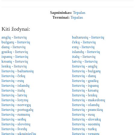
Sapnininkas:
Tepalas
Terminai:
Tepalas
Kiti žodynai:
anglų - lietuvių
baltarusių - lietuvių
bulgarų - lietuvių
čekų - lietuvių
danų - lietuvių
estų - lietuvių
graikų - lietuvių
islandų - lietuvių
ispanų - lietuvių
italų - lietuvių
kroatų - lietuvių
latvių - lietuvių
lenkų - lietuvių
lietuvių - anglų
lietuvių - baltarusių
lietuvių - bulgarų
lietuvių - čekų
lietuvių - danų
lietuvių - estų
lietuvių - graikų
lietuvių - islandų
lietuvių - ispanų
lietuvių - italų
lietuvių - kroatų
lietuvių - latvių
lietuvių - lenkų
lietuvių - lotynų
lietuvių - makedonų
lietuvių - norvegų
lietuvių - olandų
lietuvių - portugalų
lietuvių - prancūzų
lietuvių - rumunų
lietuvių - rusų
lietuvių - serbų
lietuvių - slovakų
lietuvių - slovėnų
lietuvių - suomių
lietuvių - švedų
lietuvių - turkų
lietuvių - ukrainiečių
lietuvių - vengrų