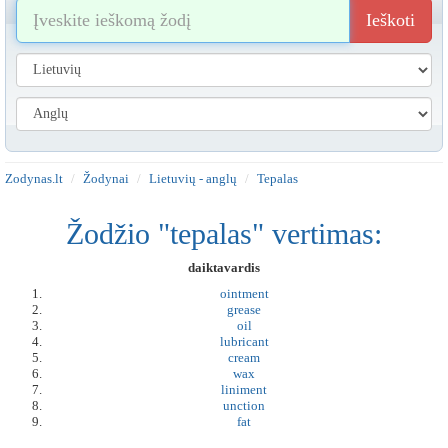
Ieškoti
Zodynas.lt
Žodynai
Lietuvių - anglų
Tepalas
Žodžio "tepalas" vertimas:
daiktavardis
ointment
grease
oil
lubricant
cream
wax
liniment
unction
fat