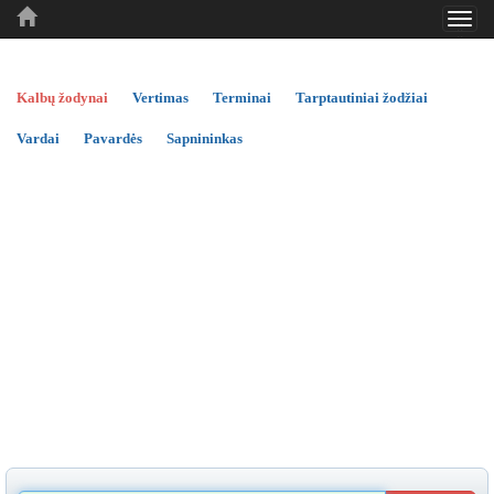
Toggl
..
..
..
navig
Kalbų žodynai
Vertimas
Terminai
Tarptautiniai žodžiai
Vardai
Pavardės
Sapnininkas